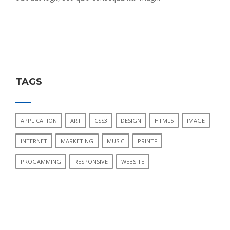
TAGS
APPLICATION
ART
CSS3
DESIGN
HTML5
IMAGE
INTERNET
MARKETING
MUSIC
PRINTF
PROGAMMING
RESPONSIVE
WEBSITE