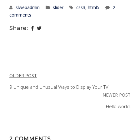
slwebadmin
slider
css3
,
html5
2
comments
Share:
POST
OLDER POST
NAVIGATION
9 Unique and Unusual Ways to Display Your TV
NEWER POST
Hello world!
2 COMMENTS