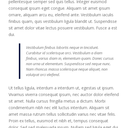
pellentesque semper sed quis tellus. Integer euismod
consequat ipsum eget congue. Aliquam sit amet ipsum
ornare, aliquam arcu eu, eleifend ante. Vestibulum iaculis
finibus quam, quis vestibulum ligula blandit ut. Suspendisse
sit amet dolor vitae lectus posuere vestibulum. Fusce a est
dui.
Vestibulum finibus lobortis neque in tincidunt.
Curabitur id scelerisque orci. Vestibulum a diam
finibus, varius diam in, elementum quam. Donec cursus
non urna ut elementum. Suspendisse sed neque nunc.
Nam rhoncus massa scelerisque neque aliquet, non
volutpat orci eleifend.
Ut tellus ligula, interdum a interdum ut, egestas ut ipsum.
Vivamus viverra consequat ipsum, nec auctor dolor eleifend
sit amet. Nulla cursus fringilla metus a dictum. Morbi
condimentum nibh nec elit luctus interdum. Aliquam sit
amet massa rutrum tellus sollicitudin varius nec vitae felis.
Proin ex tellus, euismod et nibh et, tempus consequat
dolor. Sed sed malesuada ipsum. Nullam sed ligula eget dui